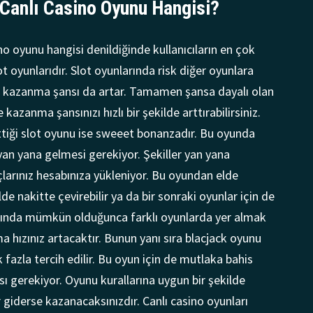
Canlı Casino Oyunu Hangisi?
o oyunu hangisi denildiğinde kullanıcıların en çok
t oyunlarıdır. Slot oyunlarında risk diğer oyunlara
n kazanma şansı da artar. Tamamen şansa dayalı olan
kazanma şansınızı hızlı bir şekilde arttırabilirsiniz.
ettiği slot oyunu ise sweeet bonanzadır. Bu oyunda
n yan yana gelmesi gerekiyor. Şekiller yan yana
çlarınız hesabınıza yükleniyor. Bu oyundan elde
ilde nakitte çevirebilir ya da bir sonraki oyunlar için de
larında mümkün olduğunca farklı oyunlarda yer almak
 hızınız artacaktır. Bunun yanı sıra blacjack oyunu
 fazla tercih edilir. Bu oyun için de mutlaka bahis
ı gerekiyor. Oyunu kurallarına uygun bir şekilde
 giderse kazanacaksınızdır. Canlı casino oyunları