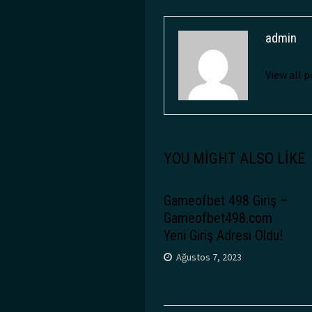
admin
View all 
YOU MIGHT ALSO LIKE
Gameofbet 498 Giriş –
Gameofbet498.com
Yeni Giriş Adresi Oldu!
Ağustos 7, 2023