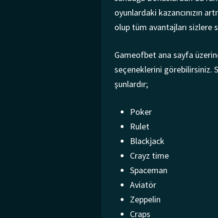
oyunlardaki kazancınızın artm
olup tüm avantajları sizlere s
Gameofbet ana sayfa üzerinde
seçeneklerini görebilirsiniz. 
şunlardır;
Poker
Rulet
Blackjack
Crayz time
Spaceman
Aviatör
Zeppelin
Craps