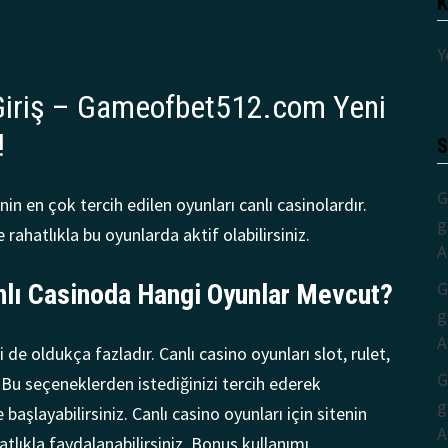
K
Y
iriş – Gameofbet512.com Yeni
!
S
G
nin en çok tercih edilen oyunları canlı casinolardır.
g
ahatlıkla bu oyunlarda aktif olabilirsiniz.
A
G
lı Casinoda Hangi Oyunlar Mevcut?
g
A
de oldukça fazladır. Canlı casino oyunları slot, rulet,
G
 Bu seçeneklerden istediğinizi tercih ederek
g
başlayabilirsiniz. Canlı casino oyunları için sitenin
A
lıkla faydalanabilirsiniz. Bonus kullanımı