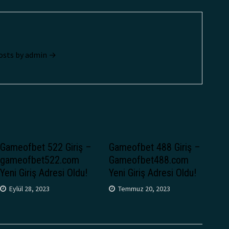
posts by admin →
Gameofbet 522 Giriş –
Gameofbet 488 Giriş –
gameofbet522.com
Gameofbet488.com
Yeni Giriş Adresi Oldu!
Yeni Giriş Adresi Oldu!
Eylül 28, 2023
Temmuz 20, 2023