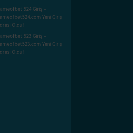
ameofbet 524 Giriş –
ameofbet524.com Yeni Giriş
dresi Oldu!
ameofbet 523 Giriş –
ameofbet523.com Yeni Giriş
dresi Oldu!