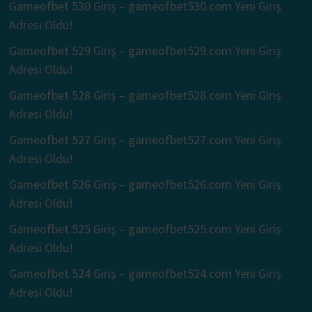
Gameofbet 530 Giriş – gameofbet530.com Yeni Giriş
Adresi Oldu!
Gameofbet 529 Giriş – gameofbet529.com Yeni Giriş
Adresi Oldu!
Gameofbet 528 Giriş – gameofbet528.com Yeni Giriş
Adresi Oldu!
Gameofbet 527 Giriş – gameofbet527.com Yeni Giriş
Adresi Oldu!
Gameofbet 526 Giriş – gameofbet526.com Yeni Giriş
Adresi Oldu!
Gameofbet 525 Giriş – gameofbet525.com Yeni Giriş
Adresi Oldu!
Gameofbet 524 Giriş – gameofbet524.com Yeni Giriş
Adresi Oldu!