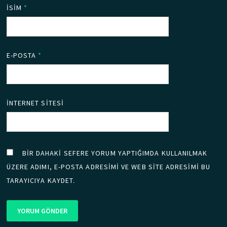
İSIM
*
E-POSTA
*
İNTERNET SITESI
BIR DAHAKI SEFERE YORUM YAPTIĞIMDA KULLANILMAK
ÜZERE ADIMI, E-POSTA ADRESIMI VE WEB SITE ADRESIMI BU
TARAYICIYA KAYDET.