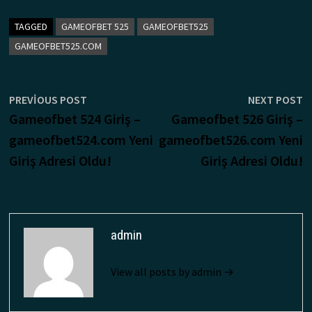
TAGGED
GAMEOFBET 525
GAMEOFBET525
GAMEOFBET525.COM
Yazı
Previous
N
PREVIOUS POST
NEXT POST
post:
p
Gameofbet 524 Giriş –
Gameofbet 526 Giriş –
dolaşımı
gameofbet524.com Yeni
gameofbet526.com Yeni
Giriş Adresi Oldu!
Giriş Adresi Oldu!
admin
View all posts by admin →