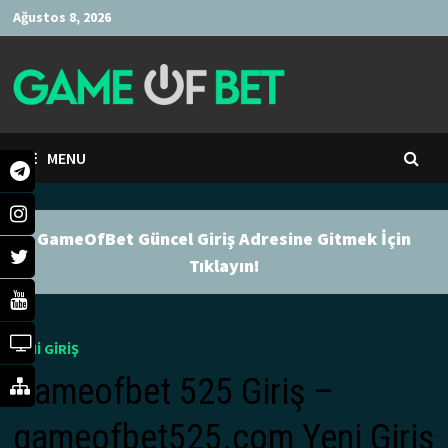
Skip
Ağustos 8, 2026
to
content
MENU
GameOfBet Güncel Giriş Adresine Gitmek İçin
Tıklayın!
YENI GIRIŞ
Gameofbet 525 Giriş –
gameofbet525.com Yeni Giriş