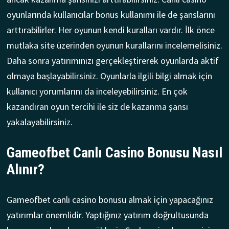
oyunlarında kullanıcılar bonus kullanımı ile de şanslarını
arttırabilirler. Her oyunun kendi kuralları vardır. İlk önce
mutlaka site üzerinden oyunun kurallarını incelemelisiniz.
Daha sonra yatırımınızı gerçekleştirerek oyunlarda aktif
olmaya başlayabilirsiniz. Oyunlarla ilgili bilgi almak için
kullanıcı yorumlarını da inceleyebilirsiniz. En çok
kazandıran oyun tercihi ile siz de kazanma şansı
yakalayabilirsiniz.
Gameofbet Canlı Casino Bonusu Nasıl
Alınır?
Gameofbet canlı casino bonusu almak için yapacağınız
yatırımlar önemlidir. Yaptığınız yatırım doğrultusunda