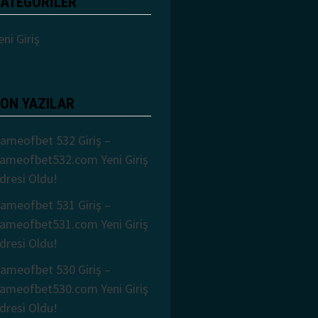
ATEGORILER
eni Giriş
ON YAZILAR
ameofbet 532 Giriş –
ameofbet532.com Yeni Giriş
dresi Oldu!
ameofbet 531 Giriş –
ameofbet531.com Yeni Giriş
dresi Oldu!
ameofbet 530 Giriş –
ameofbet530.com Yeni Giriş
dresi Oldu!