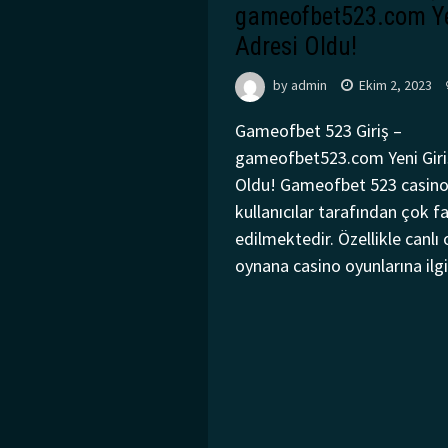
gameofbet523.com Ye
Adresi Oldu!
by
admin
Ekim 2, 2023
Gameofbet 523 Giriş –
gameofbet523.com Yeni Giri
Oldu! Gameofbet 523 casino
kullanıcılar tarafından çok fa
edilmektedir. Özellikle canlı 
oynana casino oyunlarına ilg