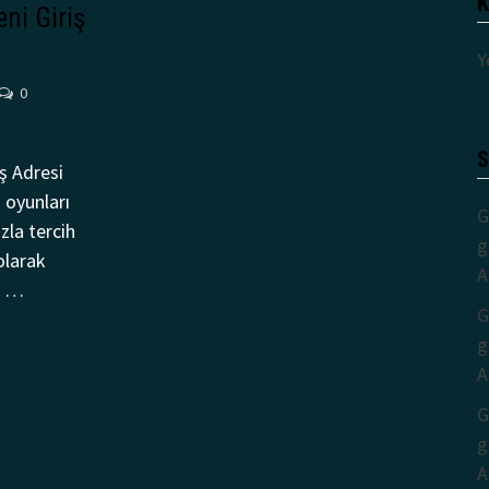
K
ni Giriş
Y
0
S
ş Adresi
 oyunları
G
zla tercih
g
olarak
A
i …
G
g
A
G
g
A