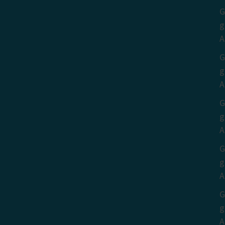
G
g
A
G
g
A
G
g
A
G
g
A
G
g
A